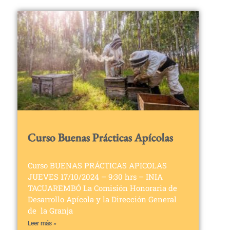
Curso Buenas Prácticas Apícolas
Curso BUENAS PRÁCTICAS APICOLAS
JUEVES 17/10/2024 – 9:30 hrs – INIA
TACUAREMBÓ La Comisión Honoraria de
Desarrollo Apícola y la Dirección General
de la Granja
Leer más »