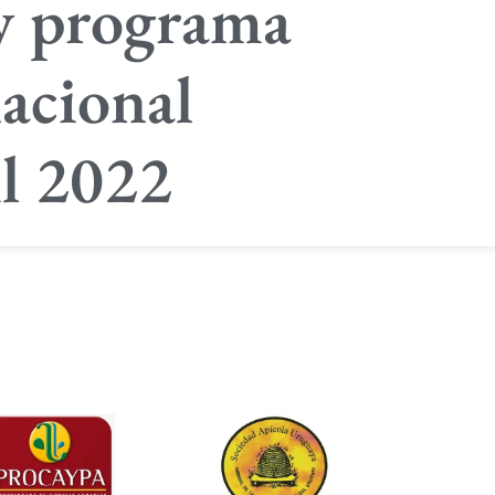
y programa
acional
il 2022