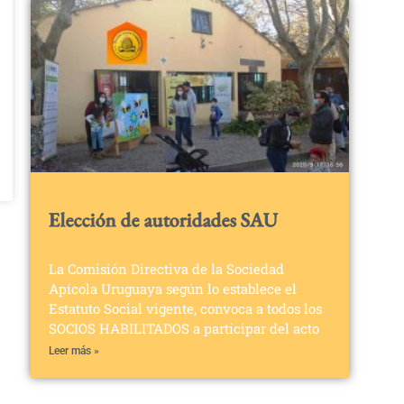
Elección de autoridades SAU
La Comisión Directiva de la Sociedad
Apícola Uruguaya según lo establece el
Estatuto Social vigente, convoca a todos los
SOCIOS HABILITADOS a participar del acto
Leer más »