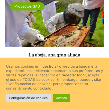
Proyectos SAU
La abeja, una gran aliada
Usamos cookies en nuestro sitio web para brindarle la
experiencia más relevante recordando sus preferencias y
visitas repetidas. Al hacer clic en "Aceptar todo", acepta
el uso de TODAS las cookies. Sin embargo, puede visitar
Proyectos SAU
"Configuración de cookies" para proporcionar un
consentimiento controlado..
Configuración de cookies
Acepto