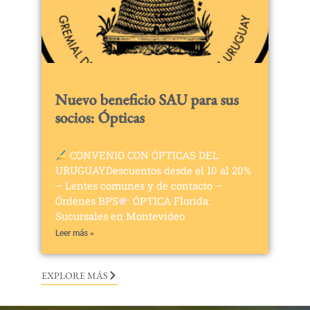
Nuevo beneficio SAU para sus
socios: Ópticas
CONVENIO CON ÓPTICAS DEL
URUGUAYDescuentos desde el 10 al 20%
– Lentes comunes y de contacto –
Órdenes BPS
ÓPTICA Florida:
Sucursales en Montevideo
Leer más »
EXPLORE MÁS