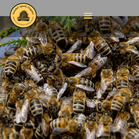
Así avanza el
proyecto de
apicultura urbana que
busca tener más
colmenas en
Montevideo