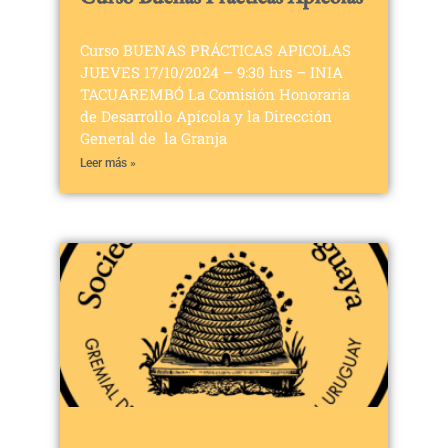
Curso BUENAS PRÁCTICAS APICOLAS
JUEVES 17/10/2024 – 9:30 hrs – INIA
TACUAREMBÓ La Comisión Honoraria
de Desarrollo Apícola y la Dirección
General de la Granja
Leer más »