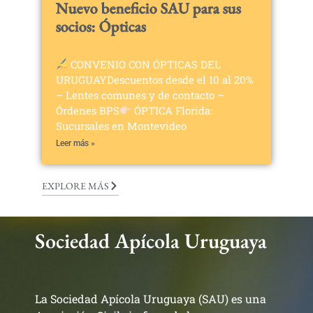
Nuevo beneficio SAU para sus
socios: Ópticas
CONVENIO CON ÓPTICAS DEL
URUGUAYDescuentos desde el 10 al 20%
– Lentes comunes y de contacto –
Órdenes BPS
ÓPTICA Florida:
Sucursales en Montevideo
Leer más »
EXPLORE MÁS
Sociedad Apícola Uruguaya
La Sociedad Apícola Uruguaya (SAU) es una