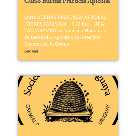
Curso Buenas Prácticas Apícolas
Curso BUENAS PRÁCTICAS APICOLAS
JUEVES 17/10/2024 – 9:30 hrs – INIA
TACUAREMBÓ La Comisión Honoraria
de Desarrollo Apícola y la Dirección
General de la Granja
Leer más »