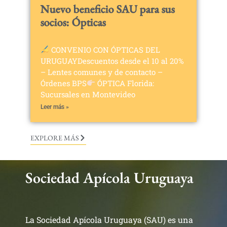
Nuevo beneficio SAU para sus
socios: Ópticas
CONVENIO CON ÓPTICAS DEL
URUGUAYDescuentos desde el 10 al 20%
– Lentes comunes y de contacto –
Órdenes BPS
ÓPTICA Florida:
Sucursales en Montevideo
Leer más »
EXPLORE MÁS
Sociedad Apícola Uruguaya
La Sociedad Apícola Uruguaya (SAU) es una