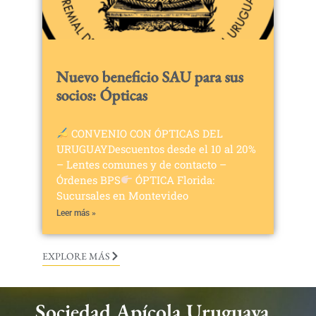
Nuevo beneficio SAU para sus
socios: Ópticas
CONVENIO CON ÓPTICAS DEL
URUGUAYDescuentos desde el 10 al 20%
– Lentes comunes y de contacto –
Órdenes BPS
ÓPTICA Florida:
Sucursales en Montevideo
Leer más »
EXPLORE MÁS
Sociedad Apícola Uruguaya