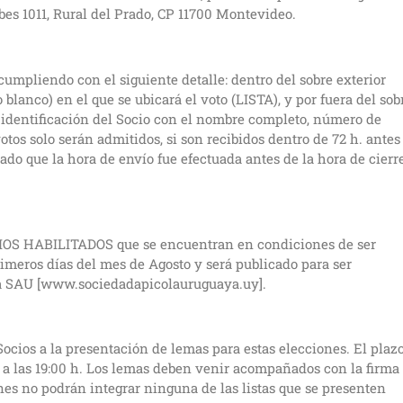
Obes 1011, Rural del Prado, CP 11700 Montevideo.
 cumpliendo con el siguiente detalle: dentro del sobre exterior
blanco) en el que se ubicará el voto (LISTA), y por fuera del sob
e identificación del Socio con el nombre completo, número de
otos solo serán admitidos, si son recibidos dentro de 72 h. antes
trado que la hora de envío fue efectuada antes de la hora de cierr
S HABILITADOS que se encuentran en condiciones de ser
primeros días del mes de Agosto y será publicado para ser
e la SAU [www.sociedadapicolauruguaya.uy].
os a la presentación de lemas para estas elecciones. El plaz
1 a las 19:00 h. Los lemas deben venir acompañados con la firma
nes no podrán integrar ninguna de las listas que se presenten