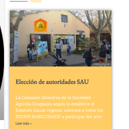
Notas
Elección de autoridades SAU
La Comisión Directiva de la Sociedad
Apícola Uruguaya según lo establece el
Estatuto Social vigente, convoca a todos los
SOCIOS HABILITADOS a participar del acto
Leer más »