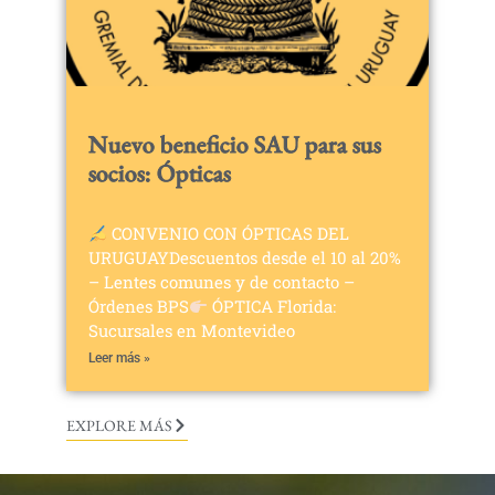
Nuevo beneficio SAU para sus
socios: Ópticas
CONVENIO CON ÓPTICAS DEL
URUGUAYDescuentos desde el 10 al 20%
– Lentes comunes y de contacto –
Órdenes BPS
ÓPTICA Florida:
Sucursales en Montevideo
Leer más »
EXPLORE MÁS