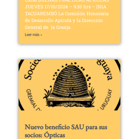
JUEVES 17/10/2024 – 9:30 hrs – INIA
TACUAREMBÓ La Comisión Honoraria
de Desarrollo Apícola y la Dirección
General de la Granja
Leer más »
Nuevo beneficio SAU para sus
socios: Ópticas