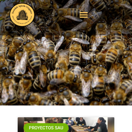
Se reunió la directiva
de SAU con Comité
del proyecto PPD
PROYECTOS SAU