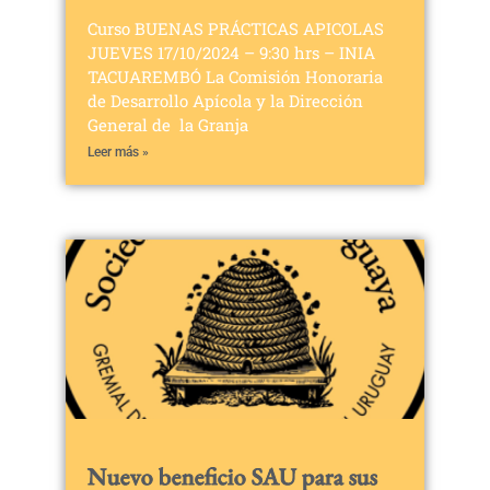
Curso BUENAS PRÁCTICAS APICOLAS
JUEVES 17/10/2024 – 9:30 hrs – INIA
TACUAREMBÓ La Comisión Honoraria
de Desarrollo Apícola y la Dirección
General de la Granja
Leer más »
Nuevo beneficio SAU para sus